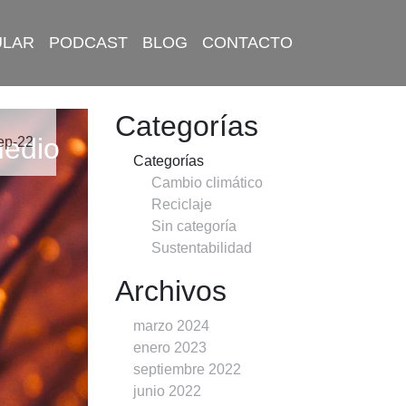
ULAR
PODCAST
BLOG
CONTACTO
Categorías
medio
ep-22
Categorías
Cambio climático
Reciclaje
Sin categoría
Sustentabilidad
Archivos
marzo 2024
enero 2023
septiembre 2022
junio 2022