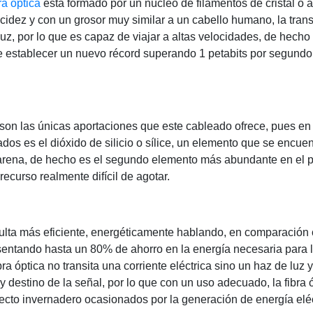
ra óptica
está formado por un núcleo de filamentos de cristal o a
ucidez y con un grosor muy similar a un cabello humano, la tran
luz, por lo que es capaz de viajar a altas velocidades, de hech
 establecer un nuevo récord superando 1 petabits por segundo 
o son las únicas aportaciones que este cableado ofrece, pues en
os es el dióxido de silicio o sílice, un elemento que se encuen
 arena, de hecho es el segundo elemento más abundante en el p
recurso realmente difícil de agotar.
esulta más eficiente, energéticamente hablando, en comparación 
entando hasta un 80% de ahorro en la energía necesaria para l
ra óptica no transita una corriente eléctrica sino un haz de luz 
 y destino de la señal, por lo que con un uso adecuado, la fibra
ecto invernadero ocasionados por la generación de energía elé