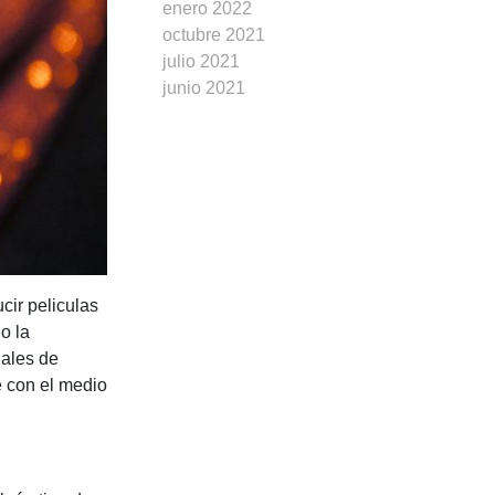
enero 2022
octubre 2021
julio 2021
junio 2021
cir peliculas
o la
iales de
e con el medio