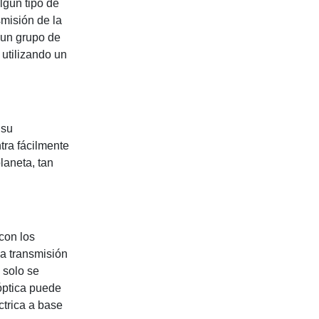
lgún tipo de
smisión de la
o un grupo de
utilizando un
 su
tra fácilmente
laneta, tan
con los
a transmisión
y solo se
 óptica puede
ctrica a base