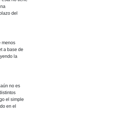
una
plazo del
de menos
et a base de
uyendo la
a aún no es
istintos
go el simple
do en el